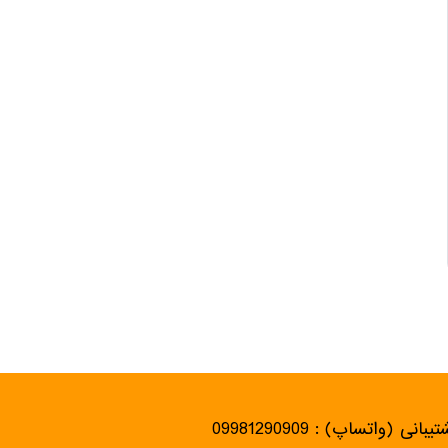
یبانی (واتساپ) : 09981290909