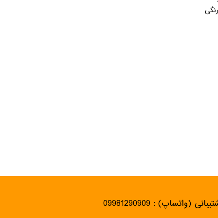
رنگی
یبانی (واتساپ) : 09981290909