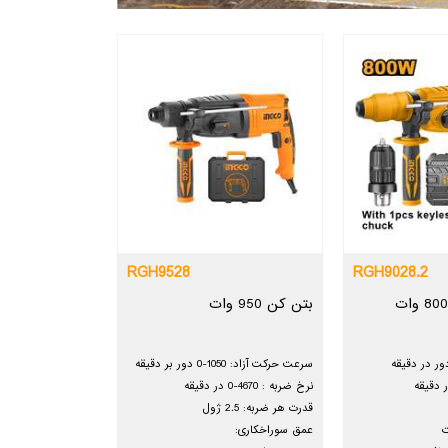
RGH9528
RGH9028.2
بتن کن 950 وات
سرعت حرکت آزاد: 1050-0 دور بر دقیقه
نرخ ضربه : 4670-0 در دقیقه
قدرت هر ضربه: 2.5 ژول
عمق سوراخکاری: