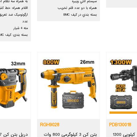
سيستم انتي ويبره
به همراه سه نظام اض
همراه با دو عدد قلم تخريب
اقلام همراه: خط کش
بسته بندي در كيف BMC
عدد
مته 4 شیار
بسته بندی: کیف BMC
RGH9028
PDB130018
چکش تخریب 7 کیلویی 1300
بتن کن 3 کیلوگرمی 800 وات