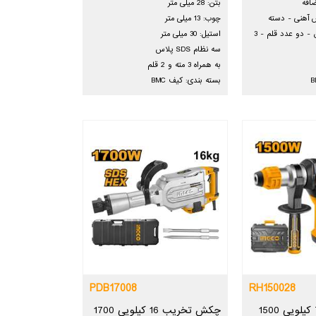
افه
بتن: 28 میلی متر
 آهنی - دسته
چوب: 13 میلی متر
ارگونومیک ضد تعریق - دو عدد قلم - 3
استیل: 30 میلی متر
سه نظام SDS پلاس
به همراه 3 مته و 2 قلم
بسته بندی: کیف BMC
PDB17008
RH150028
دریل بتن کن 7 کیلویی 1500
چکش تخریب 16 کیلویی 1700