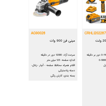
AG90028
CRHLI202287
بتن کن شارژی 20 ولت
مینی فرز 900 وات
سرعت آزاد: 12000 دور در دقیقه
اندازه صفحه: 125 میلی متر
اقلام همراه: محافظ صفحه - آچار -زغال-
دسته پلاستیکی
بسته بندی: کارتن رنگی