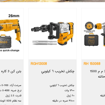
RGH13008
RH 150068
دریل بتن کن 32 م م 1500
چكش تخريب ٦ كيلويي
بتن کن 3 کاره 800 وات
چكش تخريب ٦ كيلويي
سرعت آزاد: 1100-0 دور در دقیقه
١٣٠٠ وات
نرخ ضربه: 4000-0 در دقیقه
٢٠ ژول
قدرت: 2.5 ژول
٣٨٠٠ ضربه در دقيقه
سه نظام SDS اتومات